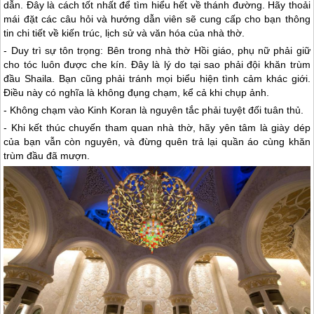
dẫn. Đây là cách tốt nhất để tìm hiểu hết về thánh đường. Hãy thoải
mái đặt các câu hỏi và hướng dẫn viên sẽ cung cấp cho bạn thông
tin chi tiết về kiến trúc, lịch sử và văn hóa của nhà thờ.
- Duy trì sự tôn trọng: Bên trong nhà thờ Hồi giáo, phụ nữ phải giữ
cho tóc luôn được che kín. Đây là lý do tại sao phải đội khăn trùm
đầu Shaila. Bạn cũng phải tránh mọi biểu hiện tình cảm khác giới.
Điều này có nghĩa là không đụng chạm, kể cả khi chụp ảnh.
- Không chạm vào Kinh Koran là nguyên tắc phải tuyệt đối tuân thủ.
- Khi kết thúc chuyến tham quan nhà thờ, hãy yên tâm là giày dép
của bạn vẫn còn nguyên, và đừng quên trả lại quần áo cùng khăn
trùm đầu đã mượn.