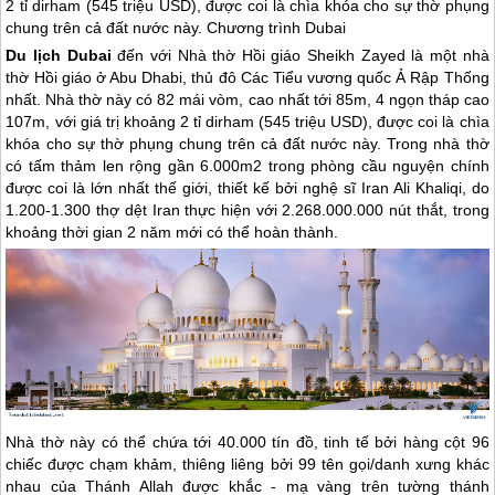
2 tỉ dirham (545 triệu USD), được coi là chìa khóa cho sự thờ phụng
chung trên cả đất nước này. Chương trình Dubai
Du lịch Dubai
đến với Nhà thờ Hồi giáo Sheikh Zayed là một nhà
thờ Hồi giáo ở Abu Dhabi, thủ đô Các Tiểu vương quốc Ả Rập Thống
nhất. Nhà thờ này có 82 mái vòm, cao nhất tới 85m, 4 ngọn tháp cao
107m, với giá trị khoảng 2 tỉ dirham (545 triệu USD), được coi là chìa
khóa cho sự thờ phụng chung trên cả đất nước này. Trong nhà thờ
có tấm thảm len rộng gần 6.000m2 trong phòng cầu nguyện chính
được coi là lớn nhất thế giới, thiết kế bởi nghệ sĩ Iran Ali Khaliqi, do
1.200-1.300 thợ dệt Iran thực hiện với 2.268.000.000 nút thắt, trong
khoảng thời gian 2 năm mới có thể hoàn thành.
Nhà thờ này có thể chứa tới 40.000 tín đồ, tinh tế bởi hàng cột 96
chiếc được chạm khảm, thiêng liêng bởi 99 tên gọi/danh xưng khác
nhau của Thánh Allah được khắc - mạ vàng trên tường thánh