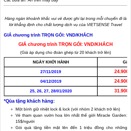
Hàng ngàn khoảnh khắc vui vẻ được ghi lại trong mỗi chuyến đi là
lời khẳng định cho chất lượng dịch vụ của VIETSENSE Travel
GIÁ chương trình TRỌN GÓI: VND/KHÁCH
GIÁ chương trình TRỌN GÓI: VND/KHÁCH
(Giá áp dụng cho đoàn ghép từ 20 khách trở lên)
NGÀY KHỞI HÀNH
Giá
24.900.
27/11/2019
24.900.
04/12/2019
31.900.
25, 26, 27, 28/01/2020
*Qùa tặng khách hàng:
Một bình giữ nhiệt lock & lock (với nhóm 2 khách trở lên)
Vé tham quan vườn hoa lớn nhất thế giới Miracle Garden:
15$/người
Gói quà tặng tiền mặt lên đến 1 triệu đồng cho những