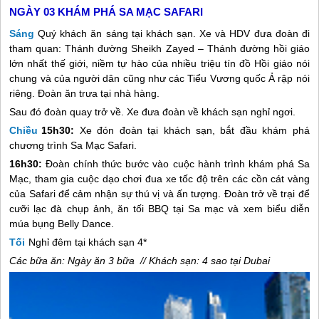
NGÀY 03
KHÁM PHÁ SA MẠC SAFARI
Sáng
Quý khách ăn sáng tại khách sạn. Xe và HDV đưa đoàn đi
tham quan: Thánh đường Sheikh Zayed – Thánh đường hồi giáo
lớn nhất thế giới, niềm tự hào của nhiều triệu tín đồ Hồi giáo nói
chung và của người dân cũng như các Tiểu Vương quốc Ả rập nói
riêng. Đoàn ăn trưa tại nhà hàng.
Sau đó đoàn quay trở về. Xe đưa đoàn về khách sạn nghỉ ngơi.
Chiều
15h30:
Xe đón đoàn tại khách sạn, bắt đầu khám phá
chương trình Sa Mạc Safari.
16h30:
Đoàn chính thức bước vào cuộc hành trình khám phá Sa
Mạc, tham gia cuộc dạo chơi đua xe tốc độ trên các cồn cát vàng
của Safari để cảm nhận sự thú vị và ấn tượng. Đoàn trở về trại để
cưỡi lạc đà chụp ảnh, ăn tối BBQ tại Sa mạc và xem biểu diễn
múa bụng Belly Dance.
Tối
Nghỉ đêm tại khách sạn 4*
Các bữa ăn: Ngày ăn 3 bữa // Khách sạn: 4 sao tại Dubai