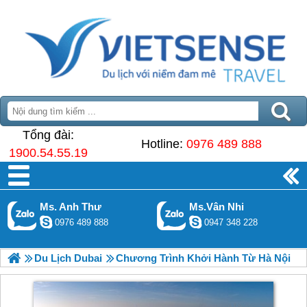
Tổng đài:
Hotline:
0976 489 888
1900.54.55.19
Ms. Anh Thư
Ms.Vân Nhi
0976 489 888
0947 348 228
Du Lịch Dubai
Chương Trình Khởi Hành Từ Hà Nội