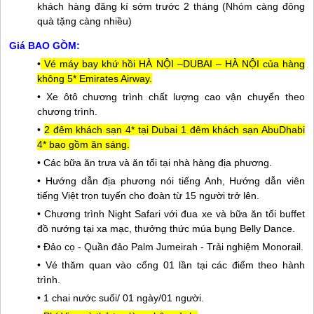
khách hàng đăng kí sớm trước 2 tháng (Nhóm càng đông
quà tặng càng nhiều)
Giá BAO GỒM:
•
Vé máy bay khứ hồi HÀ NỘI –DUBAI – HÀ NỘI của hàng
không 5* Emirates Airway.
• Xe ôtô chương trình chất lượng cao vận chuyển theo
chương trình.
•
2 đêm khách sạn 4* tại Dubai 1 đêm khách sạn AbuDhabi
4* bao gồm ăn sáng.
• Các bữa ăn trưa và ăn tối tại nhà hàng địa phương.
• Hướng dẫn địa phương nói tiếng Anh, Hướng dẫn viên
tiếng Việt trọn tuyến cho đoàn từ 15 người trở lên.
• Chương trình Night Safari với đua xe và bữa ăn tối buffet
đồ nướng tại xa mạc, thưởng thức múa bụng Belly Dance.
• Đảo cọ - Quần đảo Palm Jumeirah - Trải nghiệm Monorail.
• Vé thăm quan vào cổng 01 lần tại các điểm theo hành
trình.
• 1 chai nước suối/ 01 ngày/01 người.