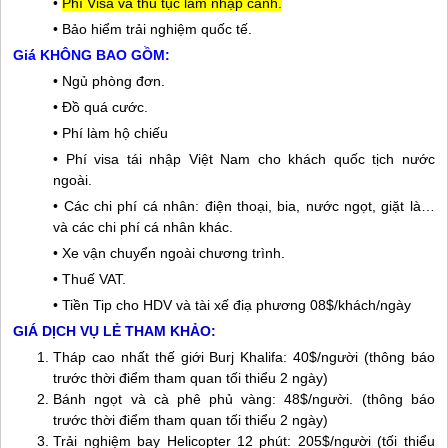
•
Phí Visa và thủ tục làm nhập cảnh.
• Bảo hiểm trải nghiệm quốc tế.
Giá KHÔNG BAO GỒM:
• Ngủ phòng đơn.
• Đồ quá cước.
• Phí làm hộ chiếu
• Phí visa tái nhập Việt Nam cho khách quốc tịch nước
ngoài.
• Các chi phí cá nhân: điện thoại, bia, nước ngọt, giặt là…
và các chi phí cá nhân khác.
• Xe vận chuyển ngoài chương trình.
• Thuế VAT.
• Tiền Tip cho HDV và tài xế điạ phương 08$/khách/ngày
GIÁ DỊCH VỤ LẺ THAM KHẢO:
Tháp cao nhất thế giới Burj Khalifa: 40$/người (thông báo
trước thời điểm tham quan tối thiểu 2 ngày)
Bánh ngọt và cà phê phủ vàng: 48$/người. (thông báo
trước thời điểm tham quan tối thiểu 2 ngày)
Trải nghiệm bay Helicopter 12 phút: 205$/người (tối thiểu