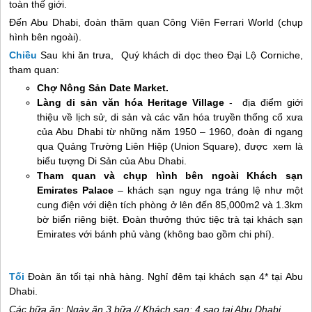
toàn thế giới.
Đến Abu Dhabi, đoàn thăm quan Công Viên Ferrari World (chụp
hình bên ngoài).
Chiều
Sau khi ăn trưa, Quý khách di dọc theo Đại Lộ Corniche,
tham quan:
Chợ Nông Sản Date Market.
Làng di sản văn hóa Heritage Village
- địa điểm giới
thiệu về lịch sử, di sản và các văn hóa truyền thống cổ xưa
của Abu Dhabi từ những năm 1950 – 1960, đoàn đi ngang
qua Quảng Trường Liên Hiệp (Union Square), được xem là
biểu tượng Di Sản của Abu Dhabi.
Tham quan và chụp hình bên ngoài Khách sạn
Emirates Palace
– khách sạn nguy nga tráng lệ như một
cung điện với diện tích phòng ở lên đến 85,000m2 và 1.3km
bờ biển riêng biệt. Đoàn thưởng thức tiệc trà tại khách sạn
Emirates với bánh phủ vàng (không bao gồm chi phí).
Tối
Đoàn ăn tối tại nhà hàng. Nghỉ đêm tại khách sạn 4* tại Abu
Dhabi.
Các bữa ăn: Ngày ăn 3 bữa // Khách sạn: 4 sao tại Abu Dhabi