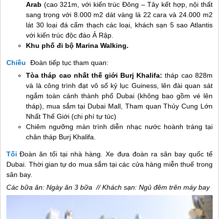
Arab
(cao 321m, với kiến trúc Đông – Tây kết hợp, nội thất
sang trọng với 8.000 m2 dát vàng lá 22 cara và 24.000 m2
lát 30 loại đá cẩm thạch các loại, khách sạn 5 sao Atlantis
với kiến trúc độc đáo Ả Rập.
Khu phố đi bộ Marina Walking.
Chiều
Đoàn tiếp tục tham quan:
Tòa tháp cao nhất thế giới Burj Khalifa:
tháp cao 828m
và là công trình đạt vô số kỷ lục Guiness, lên đài quan sát
ngắm toàn cảnh thành phố Dubai (không bao gồm vé lên
tháp), mua sắm tại Dubai Mall, Tham quan Thủy Cung Lớn
Nhất Thế Giới (chi phí tự túc)
Chiêm ngưỡng màn trình diễn nhạc nước hoành tráng tại
chân tháp Burj Khalifa.
Tối
Đoàn ăn tối tại nhà hàng. Xe đưa đoàn ra sân bay quốc tế
Dubai. Thời gian tự do mua sắm tại các cửa hàng miễn thuế trong
sân bay.
Các bữa ăn: Ngày ăn 3 bữa // Khách sạn: Ngủ đêm trên máy bay