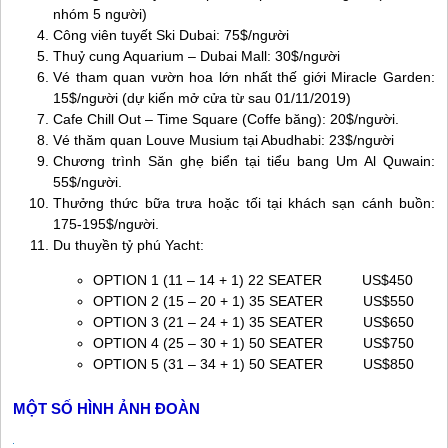
nhóm 5 người)
Công viên tuyết Ski Dubai: 75$/người
Thuỷ cung Aquarium – Dubai Mall: 30$/người
Vé tham quan vườn hoa lớn nhất thế giới Miracle Garden:
15$/người (dự kiến mở cửa từ sau 01/11/2019)
Cafe Chill Out – Time Square (Coffe băng): 20$/người.
Vé thăm quan Louve Musium tại Abudhabi: 23$/người
Chương trình Săn ghẹ biển tại tiểu bang Um Al Quwain:
55$/người.
Thưởng thức bữa trưa hoặc tối tại khách sạn cánh buồn:
175-195$/người.
Du thuyền tỷ phú Yacht:
OPTION 1 (11 – 14 + 1) 22 SEATER US$450
OPTION 2 (15 – 20 + 1) 35 SEATER US$550
OPTION 3 (21 – 24 + 1) 35 SEATER US$650
OPTION 4 (25 – 30 + 1) 50 SEATER US$750
OPTION 5 (31 – 34 + 1) 50 SEATER US$850
MỘT SỐ HÌNH ẢNH ĐOÀN