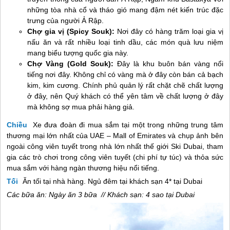
những tòa nhà cổ và tháo gió mang đậm nét kiến trúc đặc
trưng của người Ả Rập.
Chợ gia vị (Spicy Souk):
Nơi đây có hàng trăm loại gia vị
nấu ăn và rất nhiều loại tinh dầu, các món quà lưu niệm
mang biểu tượng quốc gia này.
Chợ Vàng (Gold Souk):
Đây là khu buôn bán vàng nổi
tiếng nơi đây. Không chỉ có vàng mà ở đây còn bán cả bạch
kim, kim cương. Chính phủ quản lý rất chặt chẽ chất lượng
ở đây, nên Quý khách có thể yên tâm về chất lượng ở đây
mà không sợ mua phải hàng giả.
Chiều
Xe đưa đoàn đi mua sắm tại một trong những trung tâm
thương mại lớn nhất của UAE – Mall of Emirates và chụp ảnh bên
ngoài công viên tuyết trong nhà lớn nhất thế giới Ski Dubai, tham
gia các trò chơi trong công viên tuyết (chi phí tự túc) và thỏa sức
mua sắm với hàng ngàn thương hiệu nổi tiếng.
Tối
Ăn tối tại nhà hàng. Ngủ đêm tại khách sạn 4* tại Dubai
Các bữa ăn: Ngày ăn 3 bữa // Khách sạn: 4 sao tại Dubai