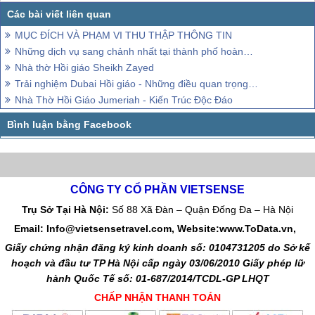
MỤC ĐÍCH VÀ PHẠM VI THU THẬP THÔNG TIN
Những dịch vụ sang chảnh nhất tại thành phố hoàng gia Dubai
Nhà thờ Hồi giáo Sheikh Zayed
Trải nghiệm Dubai Hồi giáo - Những điều quan trọng cần biết
Nhà Thờ Hồi Giáo Jumeriah - Kiến Trúc Độc Đáo
CÔNG TY CỔ PHẦN VIETSENSE
Trụ Sở Tại Hà Nội:
Số 88 Xã Đàn – Quận Đống Đa – Hà Nội
Email: Info@vietsensetravel.com, Website:www.ToData.vn,
Giấy chứng nhận đăng ký kinh doanh số: 0104731205 do Sở kế
hoạch và đầu tư TP Hà Nội cấp ngày 03/06/2010 Giấy phép lữ
hành Quốc Tế số: 01-687/2014/TCDL-GP LHQT
CHẤP NHẬN THANH TOÁN