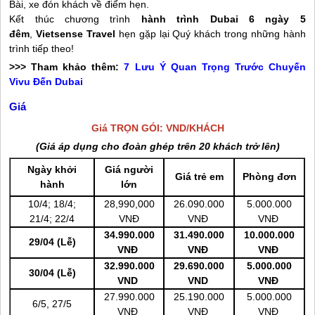
Bài, xe đón khách về điểm hẹn.
Kết thúc chương trình
hành trình Dubai 6 ngày 5
đêm
,
Vietsense Travel
hẹn gặp lại Quý khách trong những hành
trình tiếp theo!
>>> Tham khảo thêm:
7 Lưu Ý Quan Trọng Trước Chuyến
Vivu Đến Dubai
Giá
Giá TRỌN GÓI: VND/KHÁCH
(Giá áp dụng cho đoàn ghép trên 20 khách trở lên)
Ngày khởi
Giá người
Giá trẻ em
Phòng đơn
hành
lớn
10/4; 18/4;
28,990,000
26.090.000
5.000.000
21/4; 22/4
VNĐ
VNĐ
VNĐ
34.990.000
31.490.000
10.000.000
29/04 (Lễ)
VNĐ
VNĐ
VNĐ
32.990.000
29.690.000
5.000.000
30/04 (Lễ)
VND
VND
VNĐ
27.990.000
25.190.000
5.000.000
6/5, 27/5
VNĐ
VNĐ
VNĐ