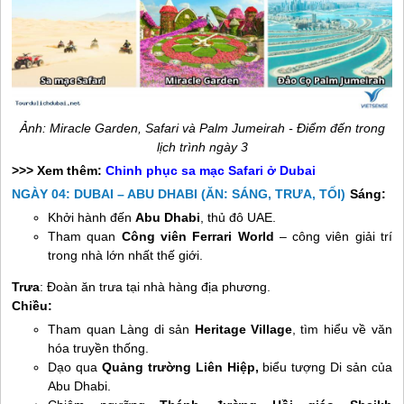
Ảnh: Miracle Garden, Safari và Palm Jumeirah - Điểm đến trong
lịch trình ngày 3
>>> Xem thêm:
Chinh phục sa mạc Safari ở Dubai
NGÀY 04: DUBAI – ABU DHABI (ĂN: SÁNG, TRƯA, TỐI)
Sáng:
Khởi hành đến
Abu Dhabi
, thủ đô UAE.
Tham quan
Công viên Ferrari World
– công viên giải trí
trong nhà lớn nhất thế giới.
Trưa
: Đoàn ăn trưa tại nhà hàng địa phương.
Chiều:
Tham quan Làng di sản
Heritage Village
, tìm hiểu về văn
hóa truyền thống.
Dạo qua
Quảng trường Liên Hiệp,
biểu tượng Di sản của
Abu Dhabi.