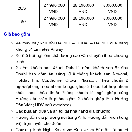
27.990.000
25.190.000
5.000.000
20/6
VNĐ
VNĐ
VNĐ
27.990.000
25.190.000
5.000.000
8/7
VNĐ
VNĐ
VNĐ
Giá bao gồm
Vé máy bay khứ hồi HÀ NỘI – DUBAI – HÀ NỘI của hàng
không 5* Emirates Airway
Xe ôtô trải nghiệm chất lượng cao vận chuyển theo chương
trình.
2 đêm khách sạn 4* tại Dubai,1 đêm khách sạn 5* Abu
Dhabi bao gồm ăn sáng. (Hệ thống khách sạn Novotel,
Holiday Inn, Copthorne, Crown Plaza...). (Tiêu chuẩn 2
người/phòng, nếu nhóm lẻ ngủ ghép 3 hoặc kết hợp nhóm
khác theo thỏa thuận.Phòng khách lẻ ngủ ghép cùng
Hướng dẫn viên là phòng gồm 2 khách ghép lẻ + Hướng
Dẫn Viên; HDV ngủ extrabed).
Các bữa ăn trưa và ăn tối tại nhà hàng địa phương.
Hướng dẫn địa phương nói tiếng Anh, Hướng dẫn viên tiếng
Việt trọn tuyến cho đoàn.
Chương trình Night Safari với Đua xe và Bữa ăn tối buffet