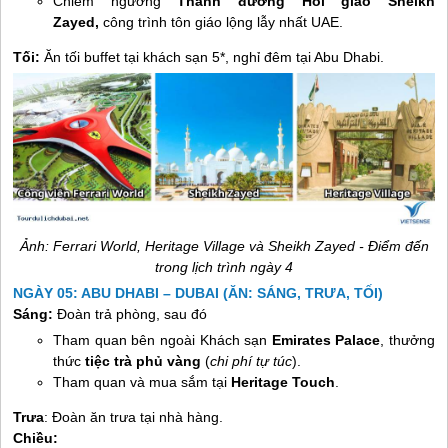
Chiêm ngưỡng
Thánh đường Hồi giáo Sheikh
Zayed,
công trình tôn giáo lộng lẫy nhất UAE.
Tối:
Ăn tối buffet tại khách sạn 5*, nghỉ đêm tại Abu Dhabi.
Ảnh: Ferrari World, Heritage Village và Sheikh Zayed - Điểm đến
trong lịch trình ngày 4
NGÀY 05: ABU DHABI – DUBAI (ĂN: SÁNG, TRƯA, TỐI)
Sáng:
Đoàn trả phòng, sau đó
Tham quan bên ngoài Khách sạn
Emirates Palace
, thưởng
thức
tiệc trà phủ vàng
(
chi phí tự túc
).
Tham quan và mua sắm tại
Heritage Touch
.
Trưa
: Đoàn ăn trưa tại nhà hàng.
Chiều: