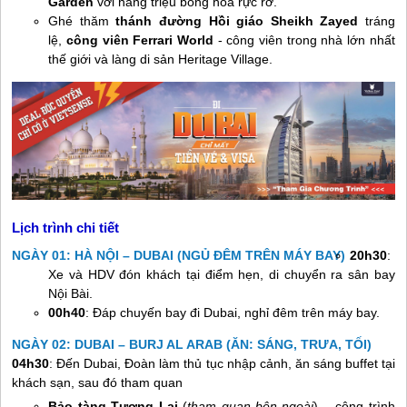
Garden
với hàng triệu bông hoa rực rỡ.
Ghé thăm
thánh đường Hồi giáo Sheikh Zayed
tráng
lệ,
công viên Ferrari World
- công viên trong nhà lớn nhất
thế giới và làng di sản Heritage Village.
Lịch trình chi tiết
NGÀY 01: HÀ NỘI – DUBAI (NGỦ ĐÊM TRÊN MÁY BAY)
20h30
:
Xe và HDV đón khách tại điểm hẹn, di chuyển ra sân bay
Nội Bài.
00h40
: Đáp chuyến bay đi Dubai, nghỉ đêm trên máy bay.
NGÀY 02: DUBAI – BURJ AL ARAB (ĂN: SÁNG, TRƯA, TỐI)
04h30
: Đến Dubai, Đoàn làm thủ tục nhập cảnh, ăn sáng buffet tại
khách sạn, sau đó tham quan
Bảo tàng Tương Lai
(
tham quan bên ngoài
) – công trình