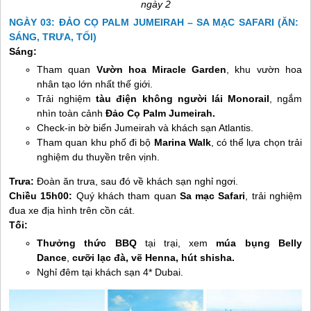
ngày 2
NGÀY 03: ĐẢO CỌ PALM JUMEIRAH – SA MẠC SAFARI (ĂN:
SÁNG, TRƯA, TỐI)
Sáng:
Tham quan
Vườn hoa Miracle Garden
, khu vườn hoa
nhân tạo lớn nhất thế giới.
Trải nghiệm
tàu điện không người lái Monorail
, ngắm
nhìn toàn cảnh
Đảo Cọ Palm Jumeirah.
Check-in bờ biển Jumeirah và khách sạn Atlantis.
Tham quan khu phố đi bộ
Marina Walk
, có thể lựa chọn trải
nghiệm du thuyền trên vịnh.
Trưa:
Đoàn ăn trưa, sau đó về khách sạn nghỉ ngơi.
Chiều 15h00:
Quý khách tham quan
Sa mạc Safari
, trải nghiệm
đua xe địa hình trên cồn cát.
Tối:
Thưởng thức BBQ
tại trại, xem
múa bụng Belly
Dance
,
cưỡi lạc đà, vẽ Henna, hút shisha.
Nghỉ đêm tại khách sạn 4* Dubai.