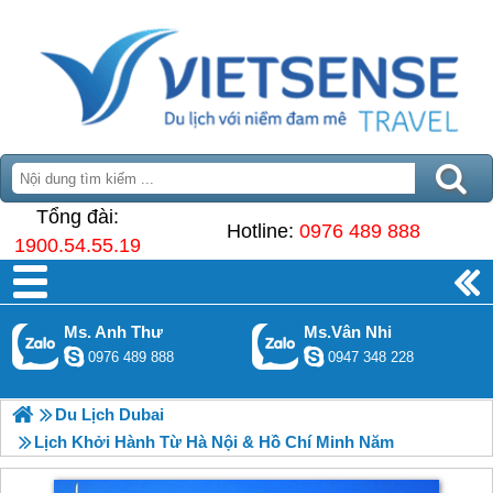
Tổng đài:
Hotline:
0976 489 888
1900.54.55.19
Ms. Anh Thư
Ms.Vân Nhi
0976 489 888
0947 348 228
Du Lịch Dubai
Lịch Khởi Hành Từ Hà Nội & Hồ Chí Minh Năm