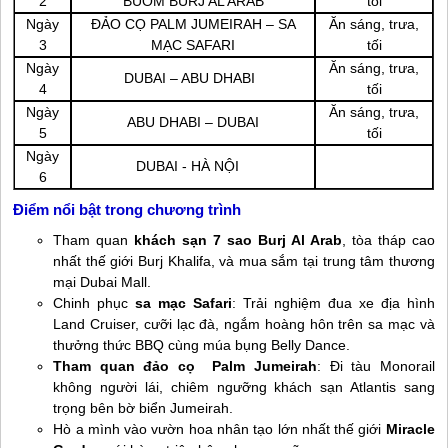
2
BUỒM BURJ AL ARAB
tối
Ngày
ĐẢO CỌ PALM JUMEIRAH – SA
Ăn sáng, trưa,
3
MẠC SAFARI
tối
Ngày
Ăn sáng, trưa,
DUBAI – ABU DHABI
4
tối
Ngày
Ăn sáng, trưa,
ABU DHABI – DUBAI
5
tối
Ngày
DUBAI - HÀ NỘI
6
Điểm nổi bật trong chương trình
Tham quan
khách sạn 7 sao Burj Al Arab
, tòa tháp cao
nhất thế giới Burj Khalifa, và mua sắm tại trung tâm thương
mại Dubai Mall.
Chinh phục
sa mạc Safari
: Trải nghiệm đua xe địa hình
Land Cruiser, cưỡi lạc đà, ngắm hoàng hôn trên sa mạc và
thưởng thức BBQ cùng múa bụng Belly Dance.
Tham quan đảo cọ Palm Jumeirah
: Đi tàu Monorail
không người lái, chiêm ngưỡng khách sạn Atlantis sang
trọng bên bờ biển Jumeirah.
Hò a
mình vào
vườn hoa nhân tạo lớn nhất thế giới
Miracle