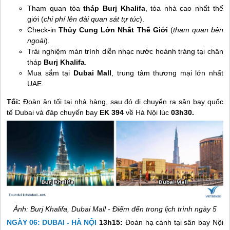
Tham quan tòa
tháp Burj Khalifa
, tòa nhà cao nhất thế
giới (
chi phí lên đài quan sát tự túc
).
Check-in
Thủy Cung Lớn Nhất Thế Giới
(
tham quan bên
ngoài
).
Trải nghiệm màn trình diễn nhạc nước hoành tráng tại chân
tháp
Burj Khalifa
.
Mua sắm tại
Dubai Mall
, trung tâm thương mại lớn nhất
UAE.
Tối:
Đoàn ăn tối tại nhà hàng, sau đó di chuyển ra sân bay quốc
tế Dubai và đáp chuyến bay
EK 394
về Hà Nội lúc
03h30.
Ảnh: Burj Khalifa, Dubai Mall - Điểm đến trong lịch trình ngày 5
NGÀY 06: DUBAI - HÀ NỘI
13h15:
Đoàn hạ cánh tại sân bay Nội