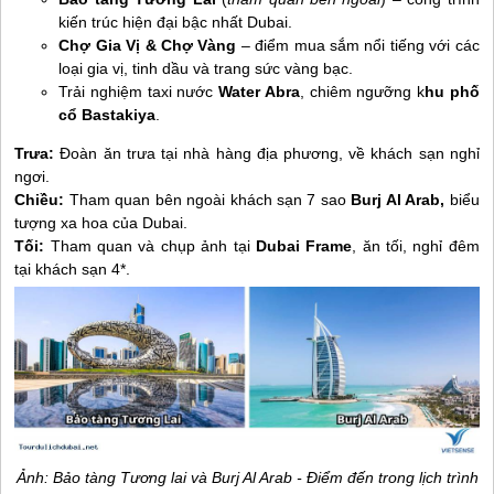
kiến trúc hiện đại bậc nhất Dubai.
Chợ Gia Vị & Chợ Vàng
– điểm mua sắm nổi tiếng với các
loại gia vị, tinh dầu và trang sức vàng bạc.
Trải nghiệm taxi nước
Water Abra
, chiêm ngưỡng k
hu phố
cổ Bastakiya
.
Trưa:
Đoàn ăn trưa tại nhà hàng địa phương, về khách sạn nghỉ
ngơi.
Chiều:
Tham quan bên ngoài khách sạn 7 sao
Burj Al Arab,
biểu
tượng xa hoa của Dubai.
Tối:
Tham quan và chụp ảnh tại
Dubai Frame
, ăn tối, nghỉ đêm
tại khách sạn 4*.
Ảnh: Bảo tàng Tương lai và Burj Al Arab - Điểm đến trong lịch trình