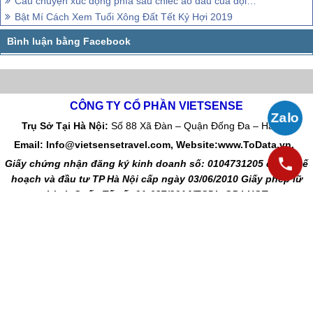
Câu chuyện xúc động phía sau chiếc áo đấu của đội tuyển Syria
Bật Mí Cách Xem Tuổi Xông Đất Tết Kỷ Hợi 2019
CÔNG TY CỔ PHẦN VIETSENSE
Trụ Sở Tại Hà Nội:
Số 88 Xã Đàn – Quận Đống Đa – Hà Nội
Email: Info@vietsensetravel.com, Website:www.ToData.vn,
Giấy chứng nhận đăng ký kinh doanh số: 0104731205 do Sở kế
hoạch và đầu tư TP Hà Nội cấp ngày 03/06/2010 Giấy phép lữ
hành Quốc Tế số: 01-687/2014/TCDL-GP LHQT
CHẤP NHẬN THANH TOÁN