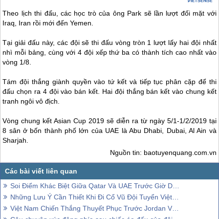
Theo lịch thi đấu, các học trò của ông Park sẽ lần lượt đối mặt với
Iraq, Iran rồi mới đến Yemen.
Tại giải đấu này, các đội sẽ thi đấu vòng tròn 1 lượt lấy hai đội nhất
nhì mỗi bảng, cùng với 4 đội xếp thứ ba có thành tích cao nhất vào
vòng 1/8.
Tám đội thắng giành quyền vào tứ kết và tiếp tục phân cặp để thi
đấu chọn ra 4 đội vào bán kết. Hai đội thắng bán kết vào chung kết
tranh ngôi vô địch.
Vòng chung kết Asian Cup 2019 sẽ diễn ra từ ngày 5/1-1/2/2019 tại
8 sân ở bốn thành phố lớn của UAE là Abu Dhabi,
Dubai
, Al Ain và
Sharjah.
Nguồn tin: baotuyenquang.com.vn
Soi Điểm Khác Biệt Giữa Qatar Và UAE Trước Giờ Diễn Ra Trận Bán Kết Asian Cup 2019
Những Lưu Ý Cần Thiết Khi Đi Cổ Vũ Đội Tuyển Việt Nam Tại UAE
Việt Nam Chiến Thắng Thuyết Phục Trước Jordan Và Dành Vé Vào Tứ kết AFC Cup 2019