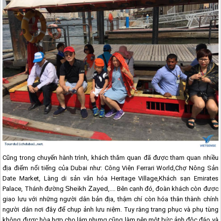
Cũng trong chuyến hành trình, khách thăm quan đã được tham quan nhiều
địa điểm nổi tiếng của
Dubai
như: Công Viên Ferrari World,Chợ Nông Sản
Date Market, Làng di sản văn hóa Heritage Village,Khách sạn Emirates
Sheikh Zayed
Palace, Thánh đường
,.... Bên cạnh đó, đoàn khách còn được
giao lưu với những người dân bản địa, thậm chí còn hóa thân thành chính
người dân nơi đây để chụp ảnh lưu niệm. Tuy rằng trang phục và phụ tùng
không được hòa hợp cho lắm nhưng cũng làm nên một bức ảnh độc đáo và