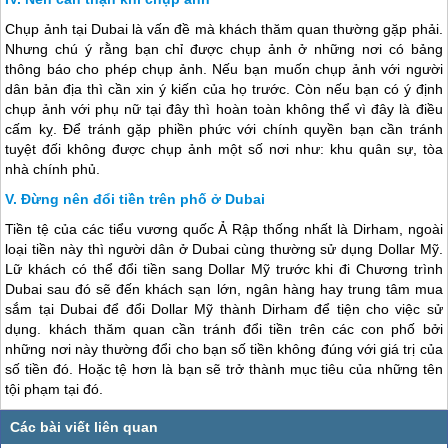
Chụp ảnh tại
Dubai
là vấn đề mà khách thăm quan thường gặp phải.
Nhưng chú ý rằng bạn chỉ được chụp ảnh ở những nơi có bảng
thông báo cho phép chụp ảnh. Nếu bạn muốn chụp ảnh với người
dân bản địa thì cần xin ý kiến của họ trước. Còn nếu bạn có ý định
chụp ảnh với phụ nữ tại đây thì hoàn toàn không thể vì đây là điều
cấm kỵ. Để tránh gặp phiền phức với chính quyền bạn cần tránh
tuyệt đối không được chụp ảnh một số nơi như: khu quân sự, tòa
nhà chính phủ.
Đừng nên đổi tiền trên phố ở Dubai
Tiền tệ của các tiểu vương quốc Ả Rập thống nhất là Dirham, ngoài
loại tiền này thì người dân ở
Dubai
cùng thường sử dụng Dollar Mỹ.
Lữ khách có thể đổi tiền sang Dollar Mỹ trước khi đi Chương trình
Dubai
sau đó sẽ đến khách sạn lớn, ngân hàng hay trung tâm mua
sắm tại
Dubai
để đổi Dollar Mỹ thành Dirham để tiện cho việc sử
dụng. khách thăm quan cần tránh đổi tiền trên các con phố bởi
những nơi này thường đổi cho bạn số tiền không đúng với giá trị của
số tiền đó. Hoặc tệ hơn là bạn sẽ trở thành mục tiêu của những tên
tội phạm tại đó.