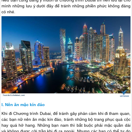
Nếu bạn cũng đang ý muốn đi chương trình Dubai thì nên lưu lại cho
mình những lưu ý dưới đây để tránh những phiền phức không đáng
có nhé.
Nên ăn mặc kín đáo
Khi đi Chương trình
Dubai
, để tránh gây phản cảm khi đi tham quan,
các bạn nữ nên ăn mặc kín đáo, tránh những bộ trang phục quá cộc
hay quá hở hang. Những bạn nam thì bắt buộc phải mặc quần dài
và không được cởi trần khi đi ra ngoài. Nhưng các bạn có thể tự do