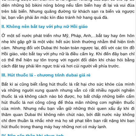
diện những bộ bikini nóng bỏng nếu tắm biển hay đi lại và vui đùa
trên bãi biển. Nhưng quãng đường từ khách sạn ra biển và ngược
lại, bạn vẫn phải ăn mặc kín đáo tránh hở hang quá đà.
Không nên bắt tay với phụ nữ Hồi giáo
Ở một số nước phát triển như Mỹ, Pháp, Anh,...bắt tay hay ôm hôn
nhẹ khi gặp gỡ là một việc hết sức bình thường nhằm thể hiện tình
cảm. Nhưng đối với
Dubai
thì hoàn toàn ngược lại, đối với các tín đồ
Hồi giáo, việc bắt tay với phụ nữ là điều cấm kỵ. Khi đến đây bạn chỉ
có thể thể hiện sự tôn trọng với người đối diện khi chào hỏi bằng
cách đặt tay phải lên ngực trái và hơi cúi người về phía trước.
Hút thuốc lá - chương trình dubai giá rẻ
Bất kì ai cũng biết rằng hút thuốc lá rất hại cho sức khỏe của mình
và những người xung quanh nhưng vẫn có rất nhiều người nghiện
thuốc lá và không cách nào bỏ được, họ bất chấp những biển cấm
hút thuốc lá nơi công cộng để thỏa mãn những cơn nghiện thuốc
của mình. Nhưng nếu bạn vẫn giữ những thói quen xấu ấy khi đi
thăm quan
Dubai
thì không nên chút nào, bởi đất nước này không
chỉ đơn thuần là nhắc nhở mà họ sẽ phạt tiền bạn rất nặng khi bạn
hút thuốc trong thang máy hay những nơi có máy lạnh.
Nên cẩn thận khi chụp ảnh