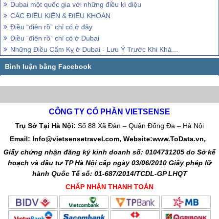
Dubai một quốc gia với những điều kì diệu
CÁC ĐIỀU KIỆN & ĐIỀU KHOẢN
Điều “điên rồ” chỉ có ở đây
Điều “điên rồ” chỉ có ở Dubai
Những Điều Cấm Kỵ ở Dubai - Lưu Ý Trước Khi Khám Phá Thành Phố Xa Xỉ
CÔNG TY CỔ PHẦN VIETSENSE
Trụ Sở Tại Hà Nội:
Số 88 Xã Đàn – Quận Đống Đa – Hà Nội
Email: Info@vietsensetravel.com, Website:www.ToData.vn,
Giấy chứng nhận đăng ký kinh doanh số: 0104731205 do Sở kế
hoạch và đầu tư TP Hà Nội cấp ngày 03/06/2010 Giấy phép lữ
hành Quốc Tế số: 01-687/2014/TCDL-GP LHQT
CHẤP NHẬN THANH TOÁN