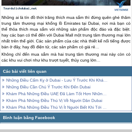
Những ai là tín đồ thời trăng thích mua sắm thì đừng quên ghé thăm
trung tâm thương mại khổng lồ Emirates tại
Dubai
, nơi mà bạn có
thể thỏa thích mua sắm vói những sản phẩm độc đáo và đặc biệt.
hay các bạn có thể đến với
Dubai
Mall một trung tâm thương mại lớn
nhất trên thế giới. Các sản phẩm của các nhà thiết kế nổi tiếng được
bán ở đây, hay đồ điện tử, các sản phẩm có giá rẻ…
Không chỉ đến mua sắm mà hai trung tâm thương mai này còn có
các khu vui chơi như khu trượt tuyết, thủy cung lớn…
Những Điều Cấm Kỵ ở Dubai - Lưu Ý Trước Khi Khám Phá Thành Phố Xa Xỉ
Những Điều Cần Chú Ý Trước Khi Đến Dubai
Khám Phá Những Điều UAE Đã Làm Tốt Hơn Những Nơi Khác Trên Thế Giới
Khám Phá Những Điều Thú Vị Về Người Dân Dubai
Khám Phá Những Điều Thú Vị Ít Người Biết Khi Tới Dubai