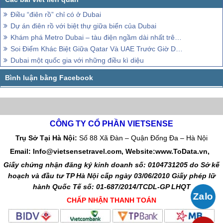
Điều “điên rồ” chỉ có ở Dubai
Dự án điên rồ với biệt thự giữa biển của Dubai
Khám phá Metro Dubai – tàu điện ngầm dài nhất trên thế giới
Soi Điểm Khác Biệt Giữa Qatar Và UAE Trước Giờ Diễn Ra Trận Bán Kết Asian Cup 2019
Dubai một quốc gia với những điều kì diệu
CÔNG TY CỔ PHẦN VIETSENSE
Trụ Sở Tại Hà Nội:
Số 88 Xã Đàn – Quận Đống Đa – Hà Nội
Email: Info@vietsensetravel.com, Website:www.ToData.vn,
Giấy chứng nhận đăng ký kinh doanh số: 0104731205 do Sở kế
hoạch và đầu tư TP Hà Nội cấp ngày 03/06/2010 Giấy phép lữ
hành Quốc Tế số: 01-687/2014/TCDL-GP LHQT
CHẤP NHẬN THANH TOÁN