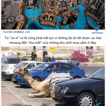
Từ "xa xỉ" có lẽ cũng phải bất lực vì không lột tả hết được sự hào
nhoáng đến "lóa mắt" của những khu phố mua sắm ở đây.