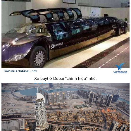
Xe buýt ở
Dubai
"chính hiệu" nhé.