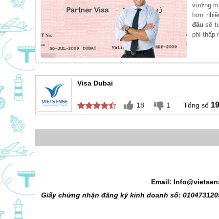
vướng mắc
hơn nhiề
đầu
sẽ tư
phí thấp 
Visa Dubai
1
18
1
Email: Info@vietse
Giấy chứng nhận đăng ký kinh doanh số: 0104731205