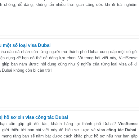
h chóng, dễ dàng, không tốn nhiều thời gian công sức khi đi trải nghiệm
u một số loại visa Dubai
nhu cầu cá nhân của từng người mà thành phố Dubai cung cấp một số gói
tiện dụng để bạn có thể dễ dàng lựa chọn. Và trong bài viết này, VietSense
ẽ giúp bạn nắm được nội dung cũng như ý nghĩa của từng loại visa để đi
 Dubai không còn bị cản trở!
ị hồ sơ xin visa công tác Dubai
 bạn cần gặp gỡ đối tác, khách hàng tại thành phố Dubai?
VietSense
 giới thiệu tới bạn bài viết này để hiểu sơ lược về
visa công tác Dubai
.
i mong rằng bạn sẽ nắm bắt được cách khắc phục hồ sơ nếu như bạn gặp