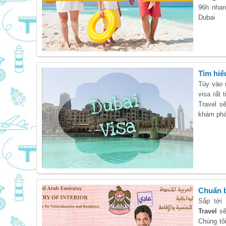
96h nhan
Dubai
Tìm hiể
Tùy vào 
visa rất 
Travel s
khám phá
Chuẩn b
Sắp tới
Travel
sẽ
Chúng tô