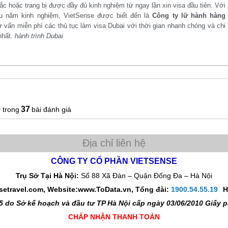
 hoặc trang bị được đầy đủ kinh nghiệm từ ngay lần xin visa đầu tiên. Với
u năm kinh nghiệm, VietSense được biết đến là
Công ty lữ hành hàng
 vấn miễn phí các thủ tục làm visa Dubai với thời gian nhanh chóng và chi
nhất.
hành trình Dubai
9
37
bài đánh giá
CÔNG TY CỔ PHẦN VIETSENSE
Trụ Sở Tại Hà Nội:
Số 88 Xã Đàn – Quận Đống Đa – Hà Nội
nsetravel.com, Website:www.ToData.vn,
Tổng đài:
1900.54.55.19
H
 do Sở kế hoạch và đầu tư TP Hà Nội cấp ngày 03/06/2010 Giấy
CHẤP NHẬN THANH TOÁN