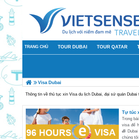
TOUR DUBAI
TOUR QATAR
TRANG CHỦ
Visa Dubai
Thông tin về thủ tục xin Visa du lịch Dubai, đại sứ quán Dubai
Tự túc 
Trong bài
visa để 
đi
Dubai 
chúng tôi