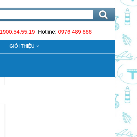
1900.54.55.19
Hotline:
0976 489 888
GIỚI THIỆU