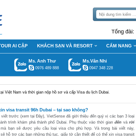
Tổng đài:
TOUR AI CẬP
KHÁCH SẠN VÀ RESORT
CẨM NANG
Ms. Anh Thư
Ms.Vân Nhi
0976 489 888
0947 348 228
 tại Việt Nam và thời gian nộp hồ sơ và cấp Visa du lịch Dubai.
xin visa transit 96h Dubai – tại sao không?
 viết trước (xem tại Đây), VietSense đã giới thiệu đến quý vị các bạn 3 loại
hành trình khám phá thành phố Dubai. Phụ thuộc vào thời gian
đến
và
rời
mà bạn sẽ được yêu cầu loại visa cho phù hợp. Và trong bài viết này,
 sẽ hỗ trợ các bạn những thủ tục, giấy tờ cần thiết để có thể xin visa transit