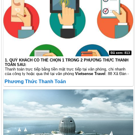
Đã xem: 813
1. QUÝ KHÁCH CÓ THỂ CHỌN 1 TRONG 2 PHƯƠNG THỨC THANH
TOÁN SAU:
Thanh toán trực tiếp bằng tiền mặt trực tiếp tại văn phòng, chi nhanh
của công ty hoặc qua thẻ tại văn phòng
Vietsense Travel
: 88 Xã Đàn -
Đống Đa - Hà Nội - Việt Nam
Phương Thức Thanh Toán
Thanh toán bằng chuyển khoản tới tài khoản của ngân hàng Công Ty Du
Lịch Vietsense - Vietsense Travel (khách hàng chịu phí chuyển khoản
Ngân hàng).