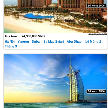
Đã xem: 1606
26,900,000 VNĐ
Giá tour:
24,900,000 VNĐ
Hà Nội - Yangon - Dubai - Sa Mạc Safari - Abu Dhabi - Lễ Mùng 2
Tháng 9
Đã xem: 1546