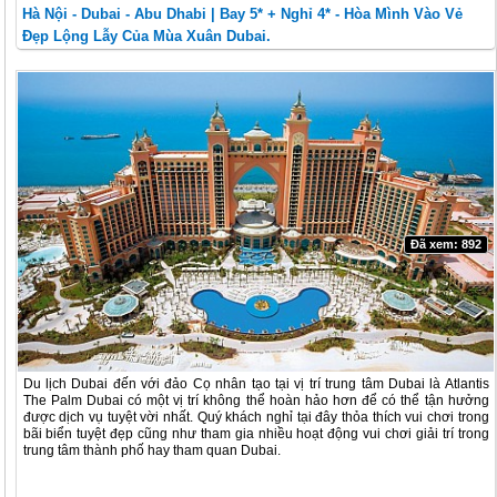
Hà Nội - Dubai - Abu Dhabi | Bay 5* + Nghỉ 4* - Hòa Mình Vào Vẻ
Đẹp Lộng Lẫy Của Mùa Xuân Dubai.
Đã xem: 892
Du lịch Dubai đến với đảo Cọ nhân tạo tại vị trí trung tâm Dubai là Atlantis
The Palm Dubai có một vị trí không thể hoàn hảo hơn để có thể tận hưởng
được dịch vụ tuyệt vời nhất. Quý khách nghỉ tại đây thỏa thích vui chơi trong
bãi biển tuyệt đẹp cũng như tham gia nhiều hoạt động vui chơi giải trí trong
trung tâm thành phố hay tham quan Dubai.