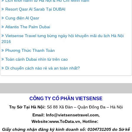
Lịch khởi hành từ Hà Nội & Hồ Chí Minh năm
Resort Qasr Al Sarab Tại DUBAI
Cung điện Al Qasr
Atlantis The Palm Dubai
Vietsense Travel tưng bừng ngày hội khuyến mãi du lịch Hà Nội
2016
Phương Thức Thanh Toán
Toàn cảnh Dubai nhìn từ trên cao
Di chuyển cách nào rẻ và an toàn nhất?
CÔNG TY CỔ PHẦN VIETSENSE
Trụ Sở Tại Hà Nội:
Số 88 Xã Đàn – Quận Đống Đa – Hà Nội
Email: Info@vietsensetravel.com,
Website:www.ToData.vn,
Hotline:
Giấy chứng nhận đăng ký kinh doanh số: 0104731205 do Sở kế