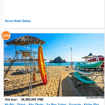
Ascot Hotel Dubai
-15%
Đã xem: 1347
31,900,000 VNĐ
Giá tour:
26,900,000 VNĐ
Hà Nội - Dubai - Abu Dhabi - Sa Mạc Safari - Fujairah - Khám Phá