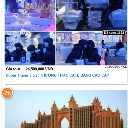
Đã xem: 1622
29,900,000 VNĐ
Giá tour:
24,500,000 VNĐ
Dubai Tháng 5,6,7: THƯỞNG THỨC CAFE BĂNG CAO CẤP
-7%