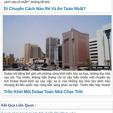
cách nào rẻ nhất?’’ không hề khó.
Di Chuyển Cách Nào Rẻ Và An Toàn Nhất?
Đã xem: 880
Dubai nổi tiếng thế giới với những công trình kiến trúc xa hoa, những tòa nhà
cao vút. Tuy nhiên, không hẳn Dubai chỉ có vậy. Nếu muốn một chuyến du
lịch Dubai thoát khỏi sự cao cấp, xa xỉ của những tòa nhà bọc kính hào
nhoáng thì tiểu quốc này cũng sẵn sàng phục vụ bạn. Trước tiên hãy nhanh
tay ghi lại những địa điểm nên ghé tới trong hành trình thăm thú Dubai không
Trốn Khỏi Một Dubai Toàn Nhà Chọc Trời
nhà cao tầng, không siêu xe đã nhé.
Kết Quả Liên Quan :