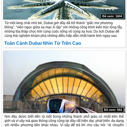
Đã xem: 1604
Từ một làng chải nhỏ bé, Dubai giờ đây đã trở thành “giấc mơ phương
Đông”, “viên ngọc giữa sa mạc Ả rập” với những công trình kiến trúc lộng lẫy,
những tòa tháp chọc trời cùng cuộc sống vô cùng xa hoa.
Du lịch Du
bai
để
cùng trải nghiệm khám phá những điều hấp dẫn nhất hành tinh ngay sau
đây:
Toàn Cảnh Dubai Nhìn Từ Trên Cao
Đã xem: 682
Nơi đây được biết đến là một trong những thành phố giàu có nhất trên thế
giới và vì vậy mà giao thông công cộng tại đây rất hiện đại, phát triển đa dạng
với nhiều phương tiện khác nhau. Vì vậy để trả lời cho câu hỏi ‘’di chuyển