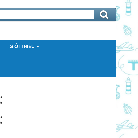
GIỚI THIỆU
à
á
à
á