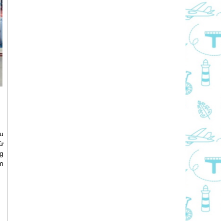
ều
ừ
g
m