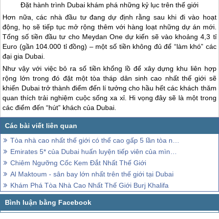
Đặt hành trình
Dubai
khám phá những kỷ lục trên thế giới
Hơn nữa, các nhà đầu tư đang dự định rằng sau khi đi vào hoạt
động, họ sẽ tiếp tục mở rộng thêm với hàng loạt những dự án mới.
Tổng số tiền đầu tư cho Meydan One dự kiến sẽ vào khoảng 4,3 tỉ
Euro (gần 104.000 tỉ đồng) – một số tiền không đủ để “làm khó” các
đại gia
Dubai
.
Như vậy với việc bỏ ra số tiền khổng lồ để xây dựng khu liên hợp
rộng lớn trong đó đặt một tòa tháp dân sinh cao nhất thế giới sẽ
khiến
Dubai
trở thành điểm đến lí tưởng cho hầu hết các khách thăm
quan thích trải nghiệm cuộc sống xa xỉ. Hi vọng đây sẽ là một trong
các điểm đến “hút” khách của
Dubai
.
Tòa nhà cao nhất thế giới có thể cao gấp 5 lần tòa nhà Buji Dubai
Emirates 5* của Dubai huấn luyện tiếp viên của mình ra sao?
Chiêm Ngưỡng Cốc Kem Đắt Nhất Thế Giới
Al Maktoum - sân bay lớn nhất trên thế giới tại Dubai
Khám Phá Tòa Nhà Cao Nhất Thế Giới Burj Khalifa