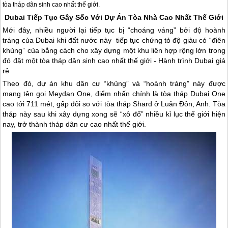
tòa tháp dân sinh cao nhất thế giới.
Dubai
Tiếp Tục Gây Sốc Với Dự Án Tòa Nhà Cao Nhất Thế Giới
Mới đây, nhiều người lại tiếp tục bị “choáng váng” bởi độ hoành
tráng của
Dubai
khi đất nước này tiếp tục chứng tỏ độ giàu có “điên
khùng” của bằng cách cho xây dựng một khu liên hợp rộng lớn trong
đó đặt một tòa tháp dân sinh cao nhất thế giới - Hành trình
Dubai
giá
rẻ
Theo đó, dự án khu dân cư “khủng” và “hoành tráng” này được
mang tên gọi Meydan One, điểm nhấn chính là tòa tháp
Dubai
One
cao tới 711 mét, gấp đôi so với tòa tháp Shard ở Luân Đôn, Anh. Tòa
tháp này sau khi xây dựng xong sẽ “xô đổ” nhiều kỉ lục thế giới hiện
nay, trở thành tháp dân cư cao nhất thế giới.