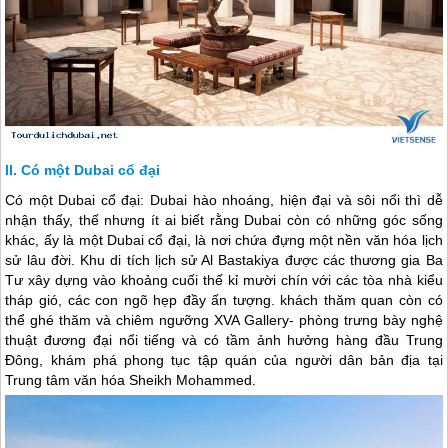
Có một Dubai cổ đại
Có một
Dubai
cổ đại:
Dubai
hào nhoáng, hiện đại và sôi nổi thì dễ
nhận thấy, thế nhưng ít ai biết rằng
Dubai
còn có những góc sống
khác, ấy là một
Dubai
cổ đại, là nơi chứa đựng một nền văn hóa lịch
sử lâu đời. Khu di tích lịch sử Al Bastakiya được các thương gia Ba
Tư xây dựng vào khoảng cuối thế kỉ mười chín với các tòa nhà kiểu
tháp gió, các con ngõ hẹp đầy ấn tượng. khách thăm quan còn có
thể ghé thăm và chiêm ngưỡng XVA Gallery- phòng trưng bày nghệ
thuật đương đại nổi tiếng và có tầm ảnh hưởng hàng đầu Trung
Đông, khám phá phong tục tập quán của người dân bản địa tại
Trung tâm văn hóa Sheikh Mohammed.