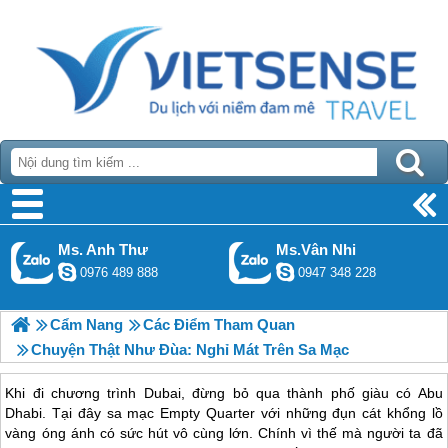
Ms. Anh Thư
Ms.Vân Nhi
0976 489 888
0947 348 228
Cẩm Nang
Các Điểm Tham Quan
Chuyện Thật Như Đùa: Nghỉ Mát Trên Sa Mạc
Khi đi chương trình Dubai, đừng bỏ qua thành phố giàu có Abu
Dhabi. Tại đây sa mạc Empty Quarter với những đụn cát khổng lồ
vàng óng ánh có sức hút vô cùng lớn. Chính vì thế mà người ta đã