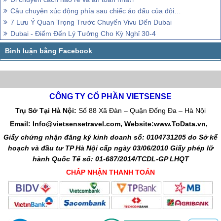
Câu chuyện xúc động phía sau chiếc áo đấu của đội tuyển Syria
7 Lưu Ý Quan Trọng Trước Chuyến Vivu Đến Dubai
Dubai - Điểm Đến Lý Tưởng Cho Kỳ Nghỉ 30-4
CÔNG TY CỔ PHẦN VIETSENSE
Trụ Sở Tại Hà Nội:
Số 88 Xã Đàn – Quận Đống Đa – Hà Nội
Email: Info@vietsensetravel.com, Website:www.ToData.vn,
Giấy chứng nhận đăng ký kinh doanh số: 0104731205 do Sở kế
hoạch và đầu tư TP Hà Nội cấp ngày 03/06/2010 Giấy phép lữ
hành Quốc Tế số: 01-687/2014/TCDL-GP LHQT
CHẤP NHẬN THANH TOÁN