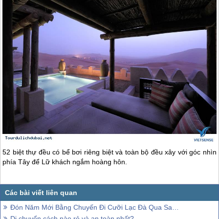
52 biệt thự đều có bể bơi riêng biệt và toàn bộ đều xây với góc nhìn
phía Tây để Lữ khách ngắm hoàng hôn.
Đón Năm Mới Bằng Chuyến Đi Cưỡi Lạc Đà Qua Sa Mạc Tại Dubai
Di chuyển cách nào rẻ và an toàn nhất?