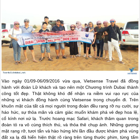
Vào ngày 01/09-06/09/2016 vừa qua, Vietsense Travel đã đồng
hành với đoàn Lữ khách và tạo nên một Chương trình
Dubai
thành
công tốt đẹp. Thật không khó để nhận ra niềm vui rạo rực của
những vị khách đồng hành cùng Vietsense trong chuyến đi. Trên
khuôn mặt của tất cả mọi người trong đoàn đều rạng rỡ nụ cười, sự
háo hức, sự thỏa mãn và cảm giác muốn khám phá vẻ đẹp hoa lệ,
cổ kính nơi xứ lạ. Trước hoang mạc Safari, khách thăm quan trong
đoàn tỏ ra vô cùng thích thú, và thỏa thê chụp ảnh. Những gương
mặt rạng rỡ, tươi tắn và hào hứng khi lần đầu được khám phá vùng
đất xa lạ đã hiển hiện thật rõ ràng trên từng thước phim, từng tấm