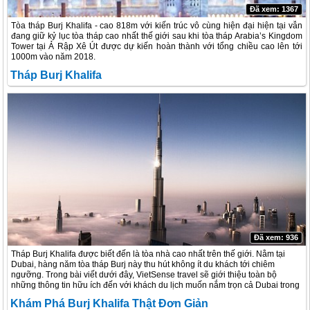
Đã xem: 1367
Tòa tháp Burj Khalifa - cao 818m với kiến trúc vô cùng hiện đại hiện tại vẫn
đang giữ kỷ lục tòa tháp cao nhất thế giới sau khi tòa tháp Arabia’s Kingdom
Tower tại Ả Rập Xê Út được dự kiến hoàn thành với tổng chiều cao lên tới
1000m vào năm 2018.
Tháp Burj Khalifa
Đã xem: 936
Tháp Burj Khalifa được biết đến là tòa nhà cao nhất trên thế giới. Nằm tại
Dubai, hàng năm tòa tháp Burj này thu hút không ít du khách tới chiêm
ngưỡng. Trong bài viết dưới đây, VietSense travel sẽ giới thiệu toàn bộ
những thông tin hữu ích đến với khách du lịch muốn nắm trọn cả Dubai trong
lòng bàn tay
Khám Phá Burj Khalifa Thật Đơn Giản