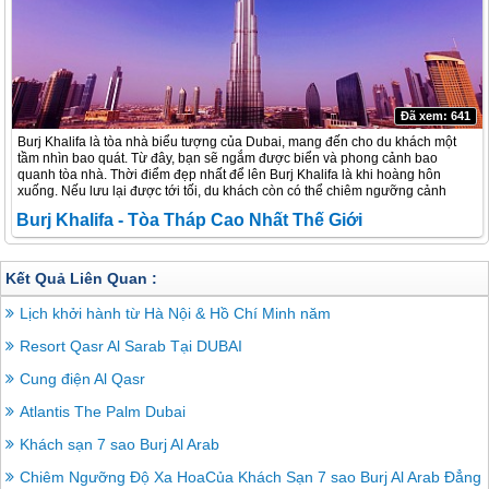
Đã xem: 641
Burj Khalifa là tòa nhà biểu tượng của Dubai, mang đến cho du khách một
tầm nhìn bao quát. Từ đây, bạn sẽ ngắm được biển và phong cảnh bao
quanh tòa nhà. Thời điểm đẹp nhất để lên Burj Khalifa là khi hoàng hôn
xuống. Nếu lưu lại được tới tối, du khách còn có thể chiêm ngưỡng cảnh
thành phố lên đèn lung linh.
Burj Khalifa - Tòa Tháp Cao Nhất Thế Giới
Kết Quả Liên Quan :
Lịch khởi hành từ Hà Nội & Hồ Chí Minh năm
Resort Qasr Al Sarab Tại DUBAI
Cung điện Al Qasr
Atlantis The Palm Dubai
Khách sạn 7 sao Burj Al Arab
Chiêm Ngưỡng Độ Xa HoaCủa Khách Sạn 7 sao Burj Al Arab Đẳng