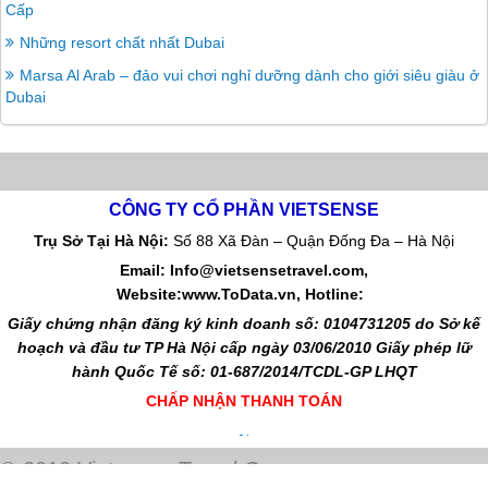
Cấp
Những resort chất nhất Dubai
Marsa Al Arab – đảo vui chơi nghỉ dưỡng dành cho giới siêu giàu ở
Dubai
CÔNG TY CỔ PHẦN VIETSENSE
Trụ Sở Tại Hà Nội:
Số 88 Xã Đàn – Quận Đống Đa – Hà Nội
Email: Info@vietsensetravel.com,
Website:www.ToData.vn,
Hotline:
Giấy chứng nhận đăng ký kinh doanh số: 0104731205 do Sở kế
hoạch và đầu tư TP Hà Nội cấp ngày 03/06/2010 Giấy phép lữ
hành Quốc Tế số: 01-687/2014/TCDL-GP LHQT
CHẤP NHẬN THANH TOÁN
© 2010 Vietsense Travel Group