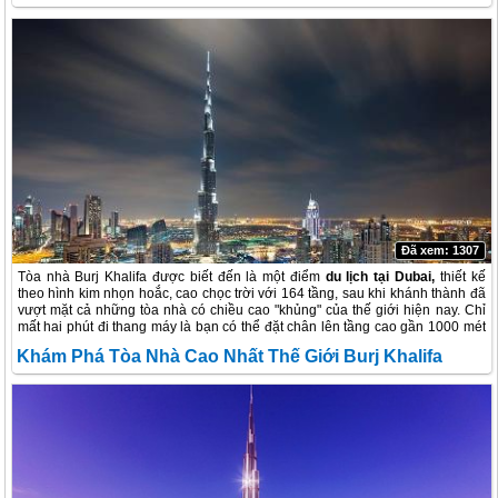
Đã xem: 1307
Tòa nhà Burj Khalifa
được biết đến là một điểm
du lịch tại Dubai,
thiết kế
theo hình kim nhọn hoắc, cao chọc trời với 164 tầng, sau khi khánh thành đã
vượt mặt cả những tòa nhà có chiều cao "khủng" của thế giới hiện nay. Chỉ
mất hai phút đi thang máy là bạn có thể đặt chân lên tầng cao gần 1000 mét
của Burj Khalifa (Dubai), tòa nhà có chiều cao "khủng" nhất thế giới.
Khám Phá Tòa Nhà Cao Nhất Thế Giới Burj Khalifa