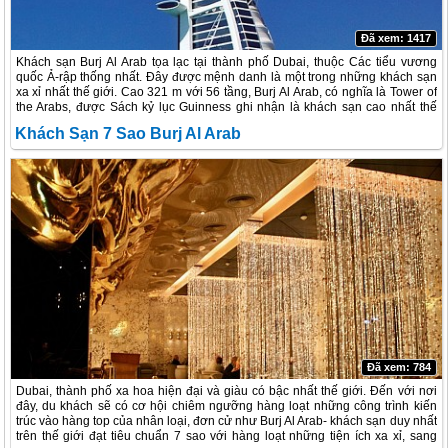
Đã xem: 1417
Khách sạn Burj Al Arab tọa lạc tại thành phố Dubai, thuộc Các tiểu vương
quốc Ả-rập thống nhất. Đây được mệnh danh là một trong những khách sạn
xa xỉ nhất thế giới. Cao 321 m với 56 tầng, Burj Al Arab, có nghĩa là Tower of
the Arabs, được Sách kỷ lục Guinness ghi nhận là khách sạn cao nhất thế
giới.
Khách Sạn 7 Sao Burj Al Arab
Nguồn Zing News
Đã xem: 784
Dubai, thành phố xa hoa hiện đại và giàu có bậc nhất thế giới. Đến với nơi
đây, du khách sẽ có cơ hội chiêm ngưỡng hàng loạt những công trình kiến
trúc vào hàng top của nhân loại, đơn cử như Burj Al Arab- khách sạn duy nhất
trên thế giới đạt tiêu chuẩn 7 sao với hàng loạt những tiện ích xa xỉ, sang