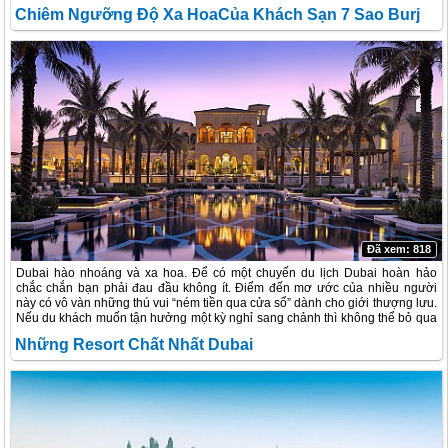
trọng chưa hề có trong trí tưởng tượng khách du lịch. Hãy cùng với VietSense
Chiêm Ngưỡng Độ Xa HoaCủa Khách Sạn 7 Sao Burj
Travel khám phá và chiêm ngưỡng mức độ xa xỉ của khách sạn đẳng cấp thế
giới này.
Al Arab Đẳng Cấp
Đã xem: 818
Dubai hào nhoáng và xa hoa. Để có một chuyến du lịch Dubai hoàn hảo
chắc chắn bạn phải đau đầu không ít. Điểm đến mơ ước của nhiều người
này có vô vàn những thú vui “ném tiền qua cửa sổ” dành cho giới thượng lưu.
Nếu du khách muốn tận hưởng một kỳ nghỉ sang chảnh thì không thể bỏ qua
nhữn khách sạn resort cao cấp này.
Những Resort Chất Nhất Dubai