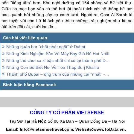
nên “tiếng tăm” hơn. Khu nghỉ dưỡng có 154 phòng và 52 biệt thự.
Giữa sa mạc bạn vẫn có thể bơi lội thoải thích với hệ thống bể bơi
bao quanh bởi những cây cọ xanh tươi. Ngoài ra, Qasr Al Sarab là
nơi tuyệt vời cho Lữ khách yêu thích những trải nghiệm như lái xe
ôtô trên đồi cát, cưỡi lạc đà...
Những quán bar “chất phát ngất” ở Dubai
Những Kinh Nghiệm Săn Vé Máy Bay Giá Rẻ Hot Nhất
Những thú chơi xa xỉ bậc nhất chỉ có tại thành phố Dubai
Những Con Số Biết Nói Về Tòa Tháp Burj Khalifa
Thành phố Dubai – ông trùm của những cái ''nhất'' - P2
CÔNG TY CỔ PHẦN VIETSENSE
Trụ Sở Tại Hà Nội:
Số 88 Xã Đàn – Quận Đống Đa – Hà Nội
Email: Info@vietsensetravel.com, Website:www.ToData.vn,