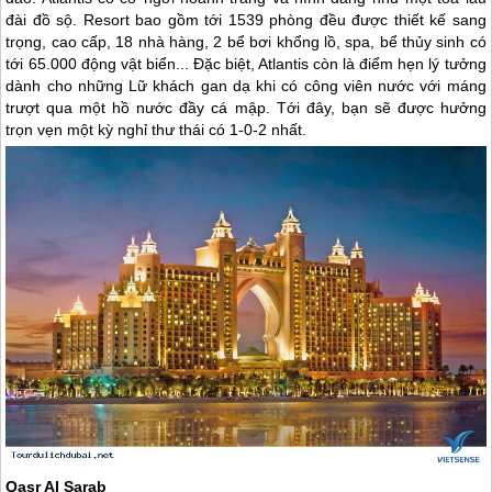
đài đồ sộ. Resort bao gồm tới 1539 phòng đều được thiết kế sang
trọng, cao cấp, 18 nhà hàng, 2 bể bơi khổng lồ, spa, bể thủy sinh có
tới 65.000 động vật biển... Đặc biệt, Atlantis còn là điểm hẹn lý tưởng
dành cho những Lữ khách gan dạ khi có công viên nước với máng
trượt qua một hồ nước đầy cá mập. Tới đây, bạn sẽ được hưởng
trọn vẹn một kỳ nghỉ thư thái có 1-0-2 nhất.
Qasr Al Sarab