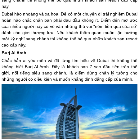
sang chảnh thì không thể bỏ qua nhữn khách sạn resort cao cấp
này.
Dubai
hào nhoáng và xa hoa. Để có một chuyến đi trải nghiệm
Dubai
hoàn hảo chắc chắn bạn phải đau đầu không ít. Điểm đến mơ ước
của nhiều người này có vô vàn những thú vui “ném tiền qua cửa sổ”
dành cho giới thượng lưu. Nếu khách thăm quan muốn tận hưởng
một kỳ nghỉ sang chảnh thì không thể bỏ qua nhữn khách sạn resort
cao cấp này.
Burj Al Arab
Chắc hẳn ai yêu mến và đã từng tìm hiểu về
Dubai
thì không thể
không biết Burj Al Arab. Đây là khách sạn 7 sao đầu tiên trên thế
giới, nổi tiếng siêu sang chảnh, là điểm dừng chân lý tưởng cho
những người có điều kiện và muốn khẳng định đẳng cấp của mình.