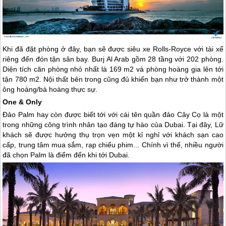
Khi đã đặt phòng ở đây, bạn sẽ được siêu xe Rolls-Royce với tài xế
riêng đến đón tận sân bay. Burj Al Arab gồm 28 tầng với 202 phòng.
Diện tích căn phòng nhỏ nhất là 169 m2 và phòng hoàng gia lên tới
tận 780 m2. Nội thất bên trong cũng đủ khiến bạn như trở thành một
ông hoàng/bà hoàng thực sự.
One & Only
Đảo Palm hay còn được biết tới với cái tên quần đảo Cây Cọ là một
trong những công trình nhân tạo đáng tự hào của
Dubai
. Tại đây, Lữ
khách sẽ được hưởng thụ trọn vẹn một kỉ nghỉ với khách sạn cao
cấp, trung tâm mua sắm, rạp chiếu phim... Chính vì thế, nhiều người
đã chọn Palm là điểm đến khi tới
Dubai
.