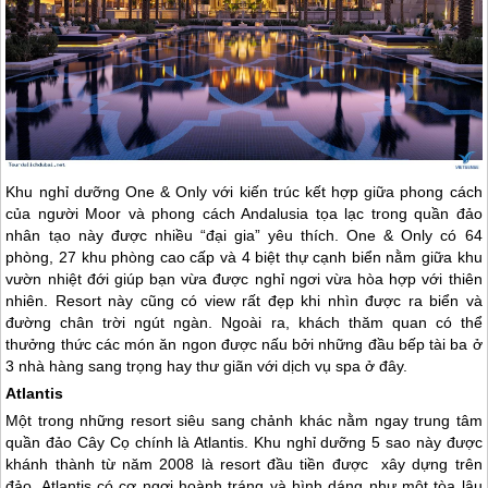
Khu nghỉ dưỡng One & Only với kiến trúc kết hợp giữa phong cách
của người Moor và phong cách Andalusia tọa lạc trong quần đảo
nhân tạo này được nhiều “đại gia” yêu thích. One & Only có 64
phòng, 27 khu phòng cao cấp và 4 biệt thự cạnh biển nằm giữa khu
vườn nhiệt đới giúp bạn vừa được nghỉ ngơi vừa hòa hợp với thiên
nhiên. Resort này cũng có view rất đẹp khi nhìn được ra biển và
đường chân trời ngút ngàn. Ngoài ra, khách thăm quan có thể
thưởng thức các món ăn ngon được nấu bởi những đầu bếp tài ba ở
3 nhà hàng sang trọng hay thư giãn với dịch vụ spa ở đây.
Atlantis
Một trong những resort siêu sang chảnh khác nằm ngay trung tâm
quần đảo Cây Cọ chính là Atlantis. Khu nghỉ dưỡng 5 sao này được
khánh thành từ năm 2008 là resort đầu tiền được xây dựng trên
đảo. Atlantis có cơ ngơi hoành tráng và hình dáng như một tòa lâu