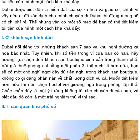
túi tiền của mình một cách kha khá đấy:
Dubai
được biết đến là miền đất của sự xa hoa và giàu có, chính vì
vậy nếu ai đã xác định cho mình chuyến đi
Dubai
thì đừng mong sẽ
có chi phí rẻ. Thế nhưng vẫn có một số mẹo để bạn có thể tiết kiệm
túi tiền của mình một cách kha khá đấy:
Ở khách sạn bình dân
Dubai
nổi tiếng với những khách sạn 7 sao và khu nghỉ dưỡng xa
hoa bậc nhất. Tuy nhiên, khi số tiền trong ví của bạn có hạn, hãy
hướng lựa chọn đến khách sạn boutique xinh xắn trong thành phố.
Với giá thuê phòng chỉ bằng một phần 3, thậm chí ít hơn nữa, bạn
sẽ có một chỗ nghỉ ngơi đầy đủ tiện nghi trong khách sạn boutique,
không có gì đáng phàn nàn về chất lượng dịch vụ cả. Muốn tiết kiệm
hơn nữa thì nên chọn hostel với giường ngủ trong phòng tập thể.
Chắc chắn đây là một ý tưởng không tồi cho chuyến đi của bạn, và
biết đâu đó còn là một trải nghiệm thú vị thì sao.
Tham quan khu phố cổ