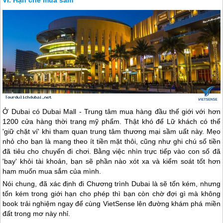
Hạn chế mua sắm
Ở
Dubai
có
Dubai
Mall - Trung tâm mua hàng đầu thế giới với hơn
1200 cửa hàng thời trang mỹ phẩm. Thật khó để Lữ khách có thể
'giữ chặt ví' khi tham quan trung tâm thương mại sầm uất này. Mẹo
nhỏ cho bạn là mang theo ít tiền mặt thôi, cũng như ghi chú số tiền
đã tiêu cho chuyến đi chơi. Bằng việc nhìn trực tiếp vào con số đã
'bay' khỏi tài khoản, bạn sẽ phần nào xót xa và kiểm soát tốt hơn
ham muốn mua sắm của mình.
Nói chung, đã xác định đi Chương trình
Dubai
là sẽ tốn kém, nhưng
tốn kém trong giới hạn cho phép thì bạn còn chờ đợi gì mà không
book trải nghiệm ngay để cùng VietSense lên đường khám phá miền
đất trong mơ này nhỉ.