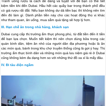
Tránh uống rượu là cách dễ dàng và tuyệt vời để bạn có thể tiết
kiệm tiền khi đến
Dubai
. Hầu hết các quầy bar trong thành phố đều
có giá rượu rất đắt. Nếu bạn không dư dả tiền bạc thì không nên tìm
đến đó làm gì. Dành phần tiền này cho các hoạt động thú vị khác
như tham quan, ăn uống, mua sắm quà tặng sẽ hợp lý hơn.
Hạn chế ăn trong nhà hàng, khách sạn
Dubai
cung cấp thị trường ẩm thực phong phú, từ đắt tiền đến ít tiền
để bạn lựa chọn. Muốn tiết kiệm thì nên chọn dùng bữa trong các
quán bình dân, tiệm ăn nhỏ của người dân địa phương hoặc là ăn
các món quà, bánh trong khu chợ truyền thống cũng là gợi ý hay. Thị
trường ẩm thực bình dân và những món quà lưu niệm giá rẻ ở
Dubai
cũng không kém đa dạng hơn so với những thứ đồ xa xỉ là mấy đâu.
Đi tàu điện ngầm