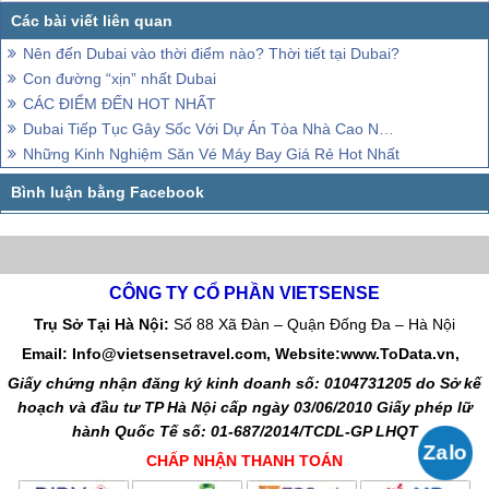
Nên đến Dubai vào thời điểm nào? Thời tiết tại Dubai?
Con đường “xịn” nhất Dubai
CÁC ĐIỂM ĐẾN HOT NHẤT
Dubai Tiếp Tục Gây Sốc Với Dự Án Tòa Nhà Cao Nhất Thế Giới
Những Kinh Nghiệm Săn Vé Máy Bay Giá Rẻ Hot Nhất
CÔNG TY CỔ PHẦN VIETSENSE
Trụ Sở Tại Hà Nội:
Số 88 Xã Đàn – Quận Đống Đa – Hà Nội
Email: Info@vietsensetravel.com, Website:www.ToData.vn,
Giấy chứng nhận đăng ký kinh doanh số: 0104731205 do Sở kế
hoạch và đầu tư TP Hà Nội cấp ngày 03/06/2010 Giấy phép lữ
hành Quốc Tế số: 01-687/2014/TCDL-GP LHQT
CHẤP NHẬN THANH TOÁN