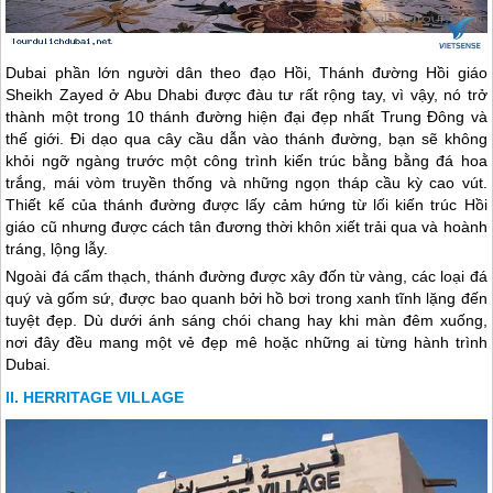
Dubai
phần lớn người dân theo đạo Hồi, Thánh đường Hồi giáo
Sheikh Zayed ở Abu Dhabi được đàu tư rất rộng tay, vì vậy, nó trở
thành một trong 10 thánh đường hiện đại đẹp nhất Trung Đông và
thế giới. Đi dạo qua cây cầu dẫn vào thánh đường, bạn sẽ không
khỏi ngỡ ngàng trước một công trình kiến trúc bằng bằng đá hoa
trắng, mái vòm truyền thống và những ngọn tháp cầu kỳ cao vút.
Thiết kế của thánh đường được lấy cảm hứng từ lối kiến trúc Hồi
giáo cũ nhưng được cách tân đương thời khôn xiết trải qua và hoành
tráng, lộng lẫy.
Ngoài đá cẩm thạch, thánh đường được xây đốn từ vàng, các loại đá
quý và gốm sứ, được bao quanh bởi hồ bơi trong xanh tĩnh lặng đến
tuyệt đẹp. Dù dưới ánh sáng chói chang hay khi màn đêm xuống,
nơi đây đều mang một vẻ đẹp mê hoặc những ai từng hành trình
Dubai
.
HERRITAGE VILLAGE