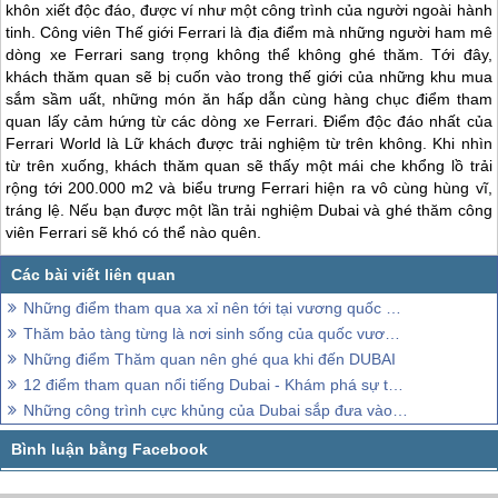
khôn xiết độc đáo, được ví như một công trình của người ngoài hành
tinh. Công viên Thế giới Ferrari là địa điểm mà những người ham mê
dòng xe Ferrari sang trọng không thể không ghé thăm. Tới đây,
khách thăm quan sẽ bị cuốn vào trong thế giới của những khu mua
sắm sầm uất, những món ăn hấp dẫn cùng hàng chục điểm tham
quan lấy cảm hứng từ các dòng xe Ferrari. Điểm độc đáo nhất của
Ferrari World là Lữ khách được trải nghiệm từ trên không. Khi nhìn
từ trên xuống, khách thăm quan sẽ thấy một mái che khổng lồ trải
rộng tới 200.000 m2 và biểu trưng Ferrari hiện ra vô cùng hùng vĩ,
tráng lệ. Nếu bạn được một lần trải nghiệm
Dubai
và ghé thăm công
viên Ferrari sẽ khó có thể nào quên.
Những điểm tham qua xa xỉ nên tới tại vương quốc Dubai – Phần 2
Thăm bảo tàng từng là nơi sinh sống của quốc vương Dubai
Những điểm Thăm quan nên ghé qua khi đến DUBAI
12 điểm tham quan nổi tiếng Dubai - Khám phá sự tráng lệ và tuyệt đẹp
Những công trình cực khủng của Dubai sắp đưa vào tham quan