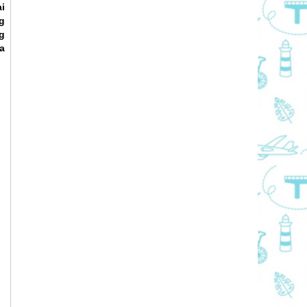
i
ng
g
a