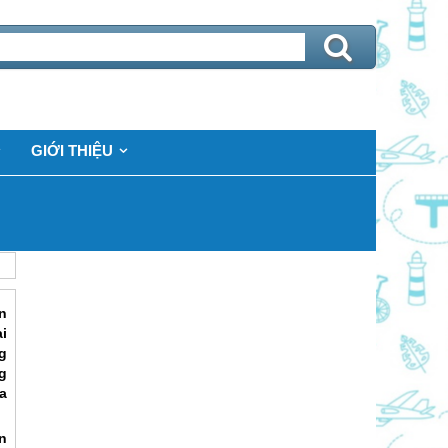
GIỚI THIỆU
n
i
g
g
a
n