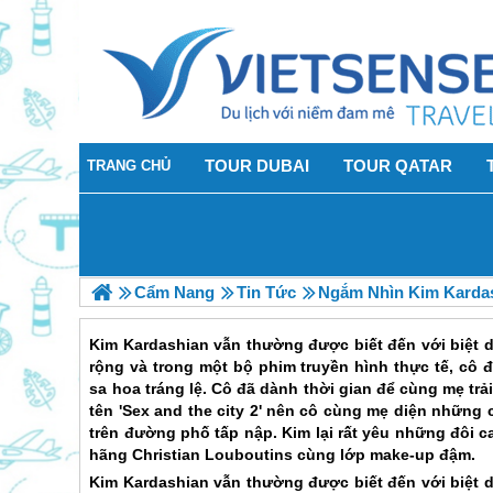
TOUR DUBAI
TOUR QATAR
TRANG CHỦ
Cẩm Nang
Tin Tức
Ngắm Nhìn Kim Kardas
Kim Kardashian vẫn thường được biết đến với biệt 
rộng và trong một bộ phim truyền hình thực tế, cô
sa hoa tráng lệ. Cô đã dành thời gian để cùng mẹ trả
tên 'Sex and the city 2' nên cô cùng mẹ diện những
trên đường phố tấp nập. Kim lại rất yêu những đôi c
hãng Christian Louboutins cùng lớp make-up đậm.
Kim Kardashian vẫn thường được biết đến với biệt 