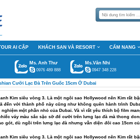
TOUR AI CẬP
KHÁCH SẠN VÀ RESORT
CẨM NANG
Ms. Anh Thư
Ms.Vân Nhi
0976 489 888
0947 348 228
hian Cưỡi Lạc Đà Trên Guốc 15cm Ở Dubai
danh Kim siêu vòng
3. Là một ngôi sao Hollywood nên Kim rất bậ
 đã đến với thành phố này cũng như không quên hành trình
Duba
i nghiệm một phần nhỏ của Dubai. Và vì rất yêu thích bộ film man
 chiếc váy màu sắc sặc sỡ để cưỡi trên lưng lạc đà mà thong don
ao gót, dù ngồi trên lưng lạc đà nhưng vẫn diện đôi cao 15cm củ
danh Kim siêu vòng 3. Là một ngôi sao Hollywood nên Kim rất bậ