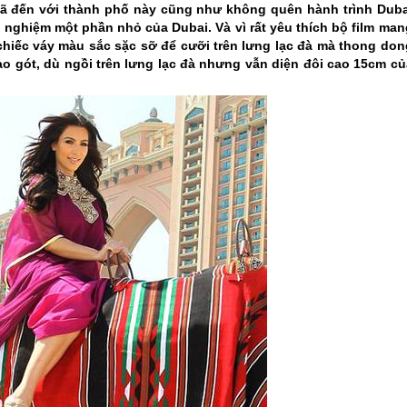
ã đến với thành phố này cũng như không quên hành trình
Duba
ải nghiệm một phần nhỏ của
Dubai
. Và vì rất yêu thích bộ film ma
 chiếc váy màu sắc sặc sỡ để cưỡi trên lưng lạc đà mà thong don
ao gót, dù ngồi trên lưng lạc đà nhưng vẫn diện đôi cao 15cm củ