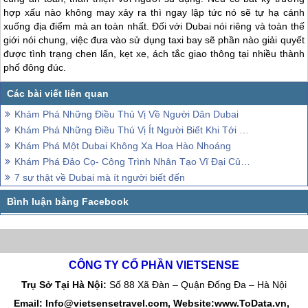
hợp xấu nào không may xảy ra thì ngay lập tức nó sẽ tự hạ cánh
xuống địa điểm mà an toàn nhất. Đối với
Dubai
nói riêng và toàn thế
giới nói chung, việc đưa vào sử dụng taxi bay sẽ phần nào giải quyết
được tình trạng chen lấn, kẹt xe, ách tắc giao thông tại nhiều thành
phố đông đúc.
Khám Phá Những Điều Thú Vị Về Người Dân Dubai
Khám Phá Những Điều Thú Vị Ít Người Biết Khi Tới Dubai
Khám Phá Một Dubai Không Xa Hoa Hào Nhoáng
Khám Phá Đảo Cọ- Công Trình Nhân Tạo Vĩ Đại Của Dubai
7 sự thật về Dubai mà ít người biết đến
CÔNG TY CỔ PHẦN VIETSENSE
Trụ Sở Tại Hà Nội:
Số 88 Xã Đàn – Quận Đống Đa – Hà Nội
Email: Info@vietsensetravel.com, Website:www.ToData.vn,