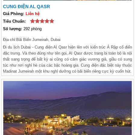
CUNG ĐIỆN AL QASR
Giá Phòng:
Liên hệ
Tiêu Chuẩn:
Số lượng:
292 phòng
Địa chỉ:
Bãi Biển Jumeirah, Dubai
Đi du lịch Dubai - Cung điện Al Qasr hiện lên với kiến trúc Ả Rập cổ điển
đặc trưng. Và theo đúng như tên gọi, Al Qasr được trang bị toàn bộ là nội
thất sang trọng để bất kỳ ai cũng có cảm giác vương giả, giầu có sung
túc như nơi nghỉ hè của các bậc hoàng gia. Cung điện đặc biệt này thuộc
Madinat Jumeirah một khu nghỉ dưỡng có bãi biển riêng cực kỳ cuốn hút.