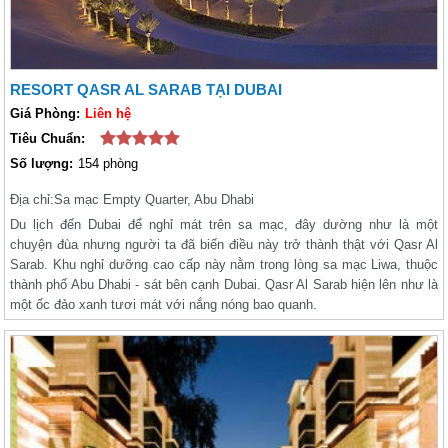
RESORT QASR AL SARAB TẠI DUBAI
Giá Phòng:
Liên hệ
Tiêu Chuẩn:
Số lượng:
154 phòng
Địa chỉ:
Sa mạc Empty Quarter, Abu Dhabi
Du lịch đến Dubai để nghỉ mát trên sa mạc, đây dường như là một
chuyện đùa nhưng người ta đã biến điều này trở thành thật với Qasr Al
Sarab. Khu nghỉ dưỡng cao cấp này nằm trong lòng sa mạc Liwa, thuộc
thành phố Abu Dhabi - sát bên cạnh Dubai. Qasr Al Sarab hiện lên như là
một ốc đảo xanh tươi mát với nắng nóng bao quanh.