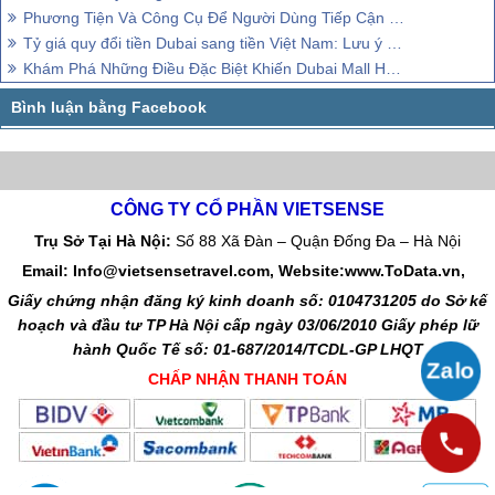
Phương Tiện Và Công Cụ Để Người Dùng Tiếp Cận Và Chỉnh Sửa Dữ Liệu Cá Nhân
Tỷ giá quy đổi tiền Dubai sang tiền Việt Nam: Lưu ý quan trọng trước khi chuyển đổi tiền tệ
Khám Phá Những Điều Đặc Biệt Khiến Dubai Mall Hút Hơn 80 Triệu Khách Mỗi Năm
CÔNG TY CỔ PHẦN VIETSENSE
Trụ Sở Tại Hà Nội:
Số 88 Xã Đàn – Quận Đống Đa – Hà Nội
Email: Info@vietsensetravel.com, Website:www.ToData.vn,
Giấy chứng nhận đăng ký kinh doanh số: 0104731205 do Sở kế
hoạch và đầu tư TP Hà Nội cấp ngày 03/06/2010 Giấy phép lữ
hành Quốc Tế số: 01-687/2014/TCDL-GP LHQT
CHẤP NHẬN THANH TOÁN