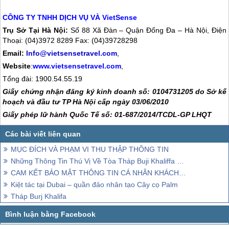
CÔNG TY TNHH DỊCH VỤ VÀ VietSense
Trụ Sở Tại Hà Nội:
Số 88 Xã Đàn – Quận Đống Đa – Hà Nội, Điện
Thoại: (04)3972 8289 Fax: (04)39728298
Email:
Info@vietsensetravel.com
,
Website
:
www.vietsensetravel.com
,
Tổng đài:
1900.54.55.19
Giấy chứng nhận đăng ký kinh doanh số: 0104731205 do Sở kế
hoạch và đầu tư TP Hà Nội cấp ngày 03/06/2010
Giấy phép lữ hành Quốc Tế số: 01-687/2014/TCDL-GP LHQT
MỤC ĐÍCH VÀ PHẠM VI THU THẬP THÔNG TIN
Những Thông Tin Thú Vị Về Tòa Tháp Buji Khaliffa ở Dubai
CAM KẾT BẢO MẬT THÔNG TIN CÁ NHÂN KHÁCH HÀNG
Kiệt tác tại Dubai – quần đảo nhân tạo Cây cọ Palm
Tháp Burj Khalifa