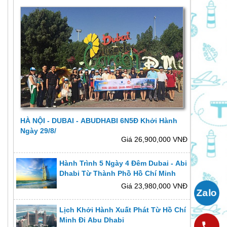
HÀ NỘI - DUBAI - ABUDHABI 6N5Đ Khởi Hành
Ngày 29/8/
Giá 26,900,000 VNĐ
Hành Trình 5 Ngày 4 Đêm Dubai - Abi
Dhabi Từ Thành Phồ Hồ Chí Minh
Giá 23,980,000 VNĐ
Lịch Khởi Hành Xuất Phát Từ Hồ Chí
Minh Đi Abu Dhabi