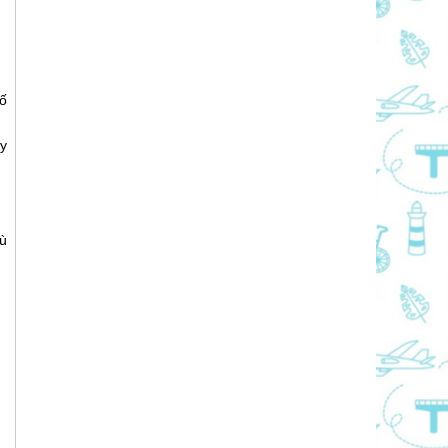
ố
y
ù