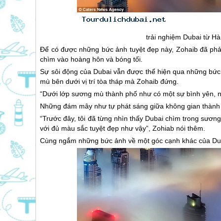
trải nghiệm
Dubai
từ Hà
Để có được những bức ảnh tuyệt đẹp này, Zohaib đã phải 
chìm vào hoàng hôn và bóng tối.
Sự sôi động của
Dubai
vẫn được thể hiện qua những bức 
mù bên dưới vị trí tòa tháp mà Zohaib đứng.
“Dưới lớp sương mù thành phố như có một sự bình yên, nh
Những đám mây như tự phát sáng giữa không gian thành 
“Trước đây, tôi đã từng nhìn thấy
Dubai
chìm trong sương 
với đủ màu sắc tuyệt đẹp như vậy”, Zohiab nói thêm.
Cùng ngắm những bức ảnh về một góc cạnh khác của
Du