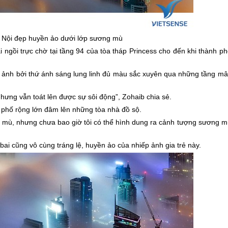
 Nội đẹp huyền ảo dưới lớp sương mù
ngồi trực chờ tại tầng 94 của tòa tháp Princess cho đến khi thành ph
ảnh bởi thứ ánh sáng lung linh đủ màu sắc xuyên qua những tầng mâ
ưng vẫn toát lên được sự sôi động”, Zohaib chia sẻ.
phố rộng lớn đâm lên những tòa nhà đồ sộ.
mù, nhưng chưa bao giờ tôi có thể hình dung ra cảnh tượng sương m
bai
cũng vô cùng tráng lệ, huyền ảo của nhiếp ảnh gia trẻ này.