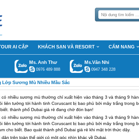
TOUR AI CẬP
KHÁCH SẠN VÀ RESORT
CẨM NANG
Ms. Anh Thư
Ms.Vân Nhi
0976 489 888
0947 348 228
ng Lớp Sương Mù Nhiều Mầu Sắc
c có nhiều sương mù thường chỉ xuất hiện vào tháng 3 và tháng 9 hàn
 liên tưởng tới hành tinh Coruscant bị bao phủ bởi mây trắng trong b
 biết. thành phố Dubai giá rẻ đang chờ đón bạn!
c có nhiều sương mù thường chỉ xuất hiện vào tháng 3 và tháng 9 hàn
 liên tưởng tới hành tinh Coruscant bị bao phủ bởi mây trắng trong b
jum cho biết. Bao quát thành phố
Dubai
giá rẻ khi mặt trời thức dậy.
i dân trên toàn thế giới có một góc nhìn khác về
Dubai
.