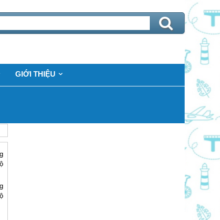
GIỚI THIỆU
g
ộ
g
ộ