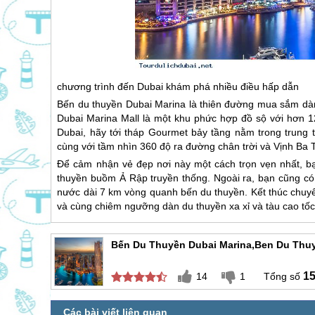
chương trình đến
Dubai
khám phá nhiều điều hấp dẫn
Bến du thuyền
Dubai
Marina là thiên đường mua sắm dà
Dubai
Marina Mall là một khu phức hợp đồ sộ với hơn
Dubai
, hãy tới tháp Gourmet bảy tầng nằm trong trung
cùng với tầm nhìn 360 độ ra đường chân trời và Vịnh Ba 
Để cảm nhận vẻ đẹp nơi này một cách trọn vẹn nhất, b
thuyền buồm Ả Rập truyền thống. Ngoài ra, bạn cũng có
nước dài 7 km vòng quanh bến du thuyền. Kết thúc chuyến
và cùng chiêm ngưỡng dàn du thuyền xa xỉ và tàu cao tố
Bến Du Thuyền Dubai Marina,Ben Du Thuy
1
14
1