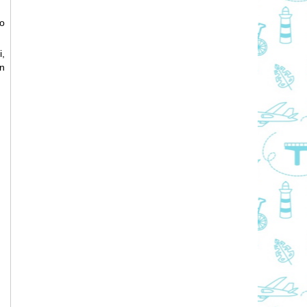
eo
,
n