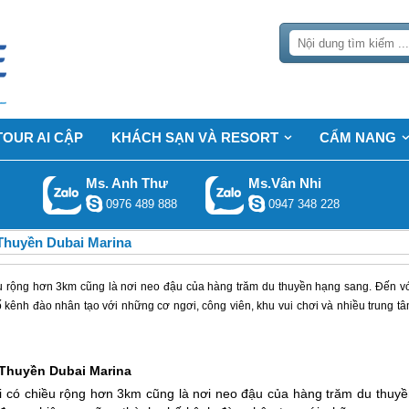
TOUR AI CẬP
KHÁCH SẠN VÀ RESORT
CẨM NANG
Ms. Anh Thư
Ms.Vân Nhi
0976 489 888
0947 348 228
Thuyền Dubai Marina
iều rộng hơn 3km cũng là nơi neo đậu của hàng trăm du thuyền hạng sang. Đến v
ênh đào nhân tạo với những cơ ngơi, công viên, khu vui chơi và nhiều trung t
 Thuyền
Dubai
Marina
ới có chiều rộng hơn 3km cũng là nơi neo đậu của hàng trăm du thuyề