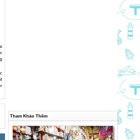
i
c
g
c
t
ar
Tham Khảo Thêm