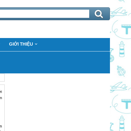
GIỚI THIỆU
ới
âm
n